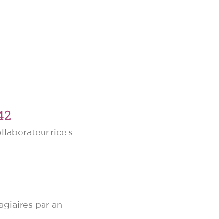
42
llaborateur.rice.s
agiaires par an