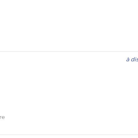
à di
re