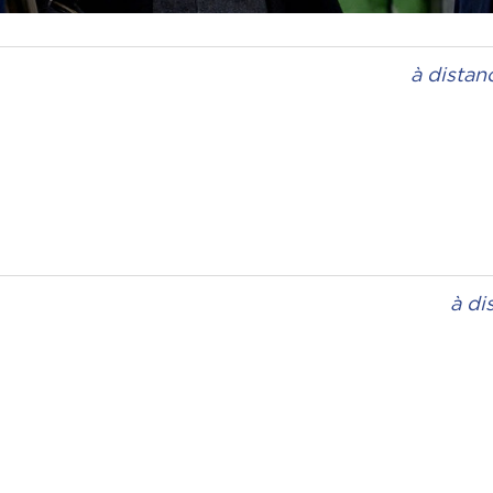
à distan
à di