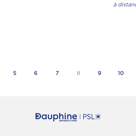
à distan
5
6
7
8
9
10