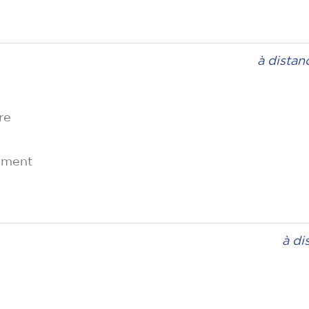
à distan
re
nment
à di